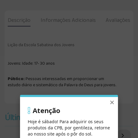
Descrição
Informações Adicionais
Avaliações
Lição da Escola Sabatina dos Jovens
Jovens: Idade: 17- 30 anos
Público:
Pessoas interessadas em proporcionar um
estudo diário e sistemático da Palavra de Deus para jovens.
×
Atenção
Últimos Vistos
Hoje é sábado! Para adquirir os seus
produtos da CPB, por gentileza, retorne
ao nosso site após o pôr do sol.