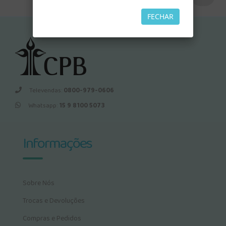
FECHAR
Televendas:
0800-979-0606
Whatsapp:
15 9 8100 5073
Informações
Sobre Nós
Trocas e Devoluções
Compras e Pedidos