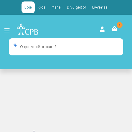
Loja
Kids
Maná
Divulgador
Livrarias
0