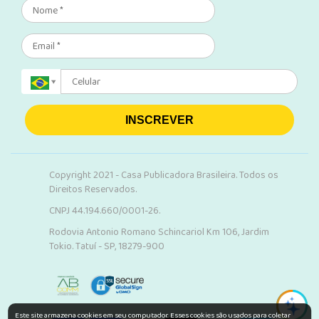
INSCREVER
Copyright 2021 - Casa Publicadora Brasileira. Todos os
Direitos Reservados.
CNPJ 44.194.660/0001-26.
Rodovia Antonio Romano Schincariol Km 106, Jardim
Tokio. Tatuí - SP, 18279-900
Este site armazena cookies em seu computador. Esses cookies são usados para coletar