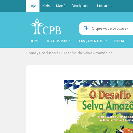
Loja
Kids
Maná
Divulgador
Livrarias
HOME
DIA DOS PAIS
LANÇAMENTOS
BÍBLIAS
Home
/
Produtos
/
O Desafio da Selva Amazônica