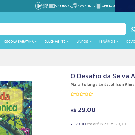
CPB Books
Novo Hinário
CPB Loja
ESCOLA SABATINA
ELLEN WHITE
LIVROS
HINÁRIOS
DEV
O Desafio da Selva
Mara Solange Leite, Wilson Alme
29,00
R$
29,00
em até 1x de R$ 29,00
R$