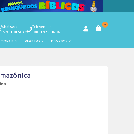
0
WhatsApp
Televendas
15 98100 5073
0800 979 0606
OCIONAIS
REVISTAS
DIVERSOS
 Amazônica
ida