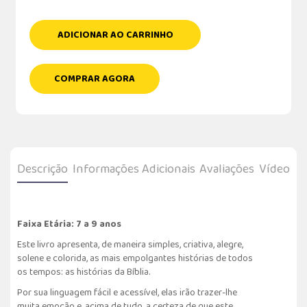
ADICIONAR AO CARRINHO
COMPRAR AGORA
Descrição
Informações Adicionais
Avaliações
Vídeo
Faixa Etária: 7 a 9 anos
Este livro apresenta, de maneira simples, criativa, alegre,
solene e colorida, as mais empolgantes histórias de todos
os tempos: as histórias da Bíblia.
Por sua linguagem fácil e acessível, elas irão trazer-lhe
muita emoção e, acima de tudo, a certeza de que este