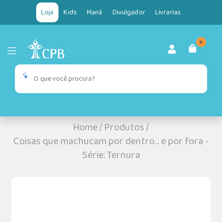
Loja
Kids
Maná
Divulgador
Livrarias
0
Home
/
Produtos
/
Coisas que machucam por dentro... e por fora -
Série: Ternura