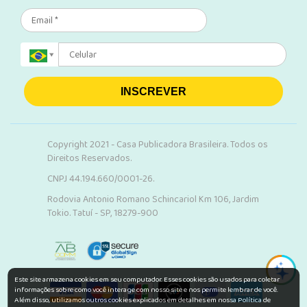
INSCREVER
Copyright 2021 - Casa Publicadora Brasileira. Todos os
Direitos Reservados.
CNPJ 44.194.660/0001-26.
Rodovia Antonio Romano Schincariol Km 106, Jardim
Tokio. Tatuí - SP, 18279-900
Este site armazena cookies em seu computador. Esses cookies são usados para coletar
informações sobre como você interage com nosso site e nos permite lembrar de você.
Além disso, utilizamos outros cookies explicados em detalhes em nossa Política de