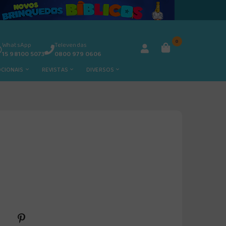
0
WhatsApp
Televendas
15 98100 5073
0800 979 0606
OCIONAIS
REVISTAS
DIVERSOS