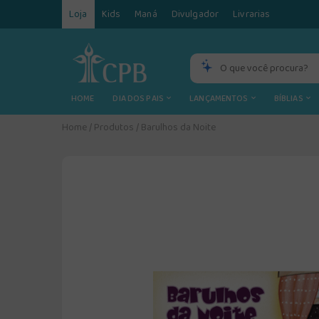
Loja
Kids
Maná
Divulgador
Livrarias
HOME
DIA DOS PAIS
LANÇAMENTOS
BÍBLIAS
Home
/
Produtos
/
Barulhos da Noite