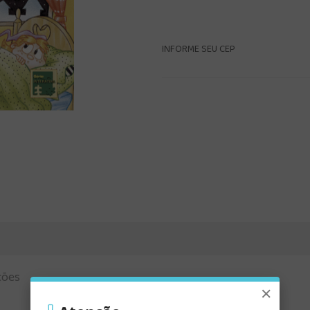
INFORME SEU CEP
ções
×