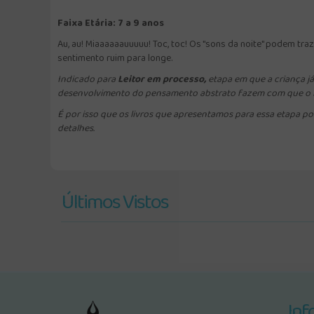
Faixa Etária: 7 a 9 anos
Au, au! Miaaaaaauuuuu! Toc, toc! Os "sons da noite" podem tr
sentimento ruim para longe.
Indicado para
Leitor em processo,
etapa em que a criança já
desenvolvimento do pensamento abstrato fazem com que o lei
É por isso que os livros que apresentamos para essa etapa po
detalhes.
Últimos Vistos
Inf