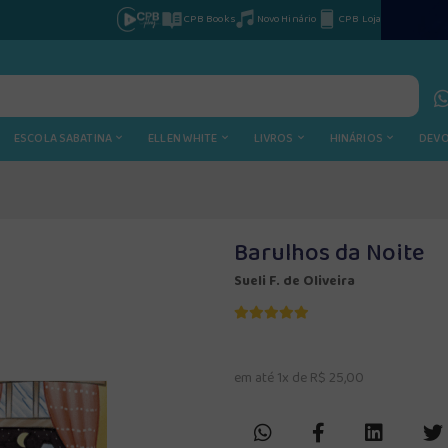
CPB Books
Novo Hinário
CPB Loja
ESCOLA SABATINA
ELLEN WHITE
LIVROS
HINÁRIOS
DEV
Barulhos da Noite
Sueli F. de Oliveira
em até 1x de R$ 25,00