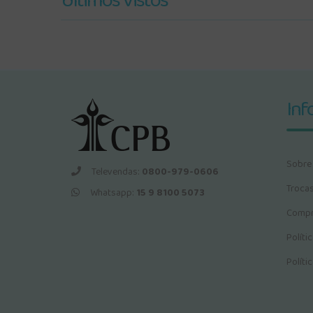
Últimos Vistos
Inf
Sobre
Televendas:
0800-979-0606
Troca
Whatsapp:
15 9 8100 5073
Compr
Políti
Políti