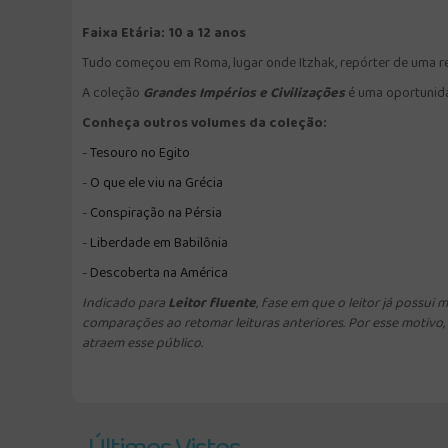
Faixa Etária: 10 a 12 anos
Tudo começou em Roma, lugar onde Itzhak, repórter de uma re
A coleção
Grandes Impérios e Civilizações
é uma oportunidad
Conheça outros volumes da coleção:
-
Tesouro no Egito
-
O
que ele viu na Grécia
-
C
onspiração na Pérsia
-
Liberdade em Babilônia
-
Descoberta na América
Indicado para
Leitor fluente
, fase em que o leitor já possui
comparações ao retomar leituras anteriores. Por esse motivo,
atraem esse público.