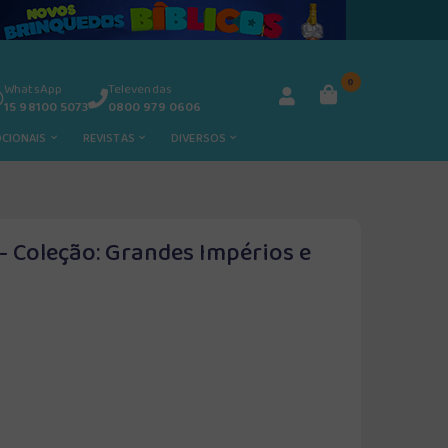
0
WhatsApp
Televendas
15 98100 5073
0800 979 0606
OCIONAIS
REVISTAS
DIVERSOS
 Coleção: Grandes Impérios e