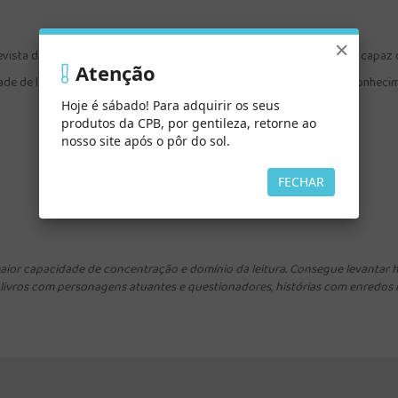
×
vista de Israel, conheceu um homem misterioso que lhe revelou algo capaz 
Atenção
e de leitura imperdível para quem gosta de boas histórias, muito conhecime
Hoje é sábado! Para adquirir os seus
produtos da CPB, por gentileza, retorne ao
nosso site após o pôr do sol.
FECHAR
 maior capacidade de concentração e domínio da leitura. Consegue levantar h
 livros com personagens atuantes e questionadores, histórias com enredos 