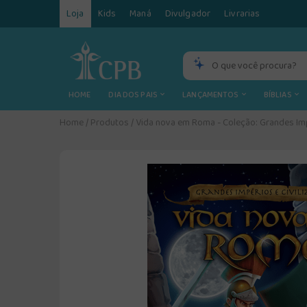
Loja
Kids
Maná
Divulgador
Livrarias
HOME
DIA DOS PAIS
LANÇAMENTOS
BÍBLIAS
Home
/
Produtos
/
Vida nova em Roma - Coleção: Grandes Imp