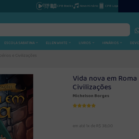
CPB Books
Novo Hinário
CPB Loja
ESCOLA SABATINA
ELLEN WHITE
LIVROS
HINÁRIOS
DEV
érios e Civilizações
Vida nova em Roma -
Civilizações
Michelson Borges
em até 1x de R$ 38,00