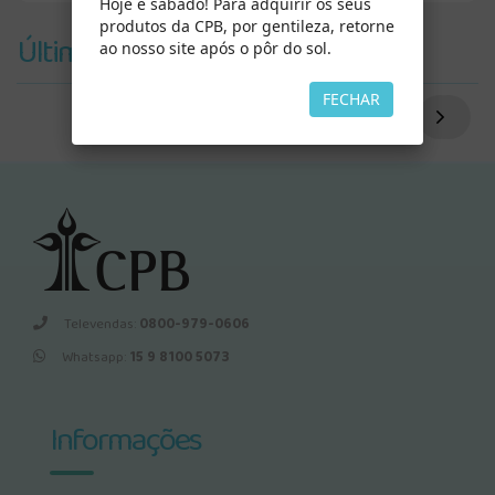
Hoje é sábado! Para adquirir os seus
produtos da CPB, por gentileza, retorne
Últimos Vistos
ao nosso site após o pôr do sol.
FECHAR
Televendas:
0800-979-0606
Whatsapp:
15 9 8100 5073
Informações