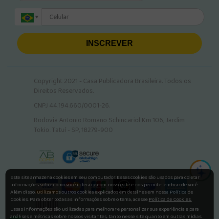
INSCREVER
Copyright 2021 - Casa Publicadora Brasileira. Todos os
Direitos Reservados.
CNPJ 44.194.660/0001-26.
Rodovia Antonio Romano Schincariol Km 106, Jardim
Tokio. Tatuí - SP, 18279-900
Este site armazena cookies em seu computador. Esses cookies são usados para coletar
informações sobre como você interage com nosso site e nos permite lembrar de você.
Além disso, utilizamos outros cookies explicados em detalhes em nossa Política de
Cookies. Para obter todas as informações sobre o tema, acesse
Política de Cookies.
Essas informações são utilizadas para melhorar e personalizar sua experiência e para
análises e métricas sobre nossos visitantes, tanto nesse site quanto em outras mídias.