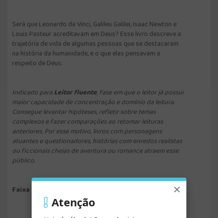
Será que Leonardo da Vinci, Galileu Galilei, Isaac Newton e
Louis Pasteur acreditavam em Deus? Esse livro descreve a
trajetória de vida de algumas pessoas que se destacaram
na história da humanidade, e o que elas pensavam a
respeito de Deus.
Indicado para
Leitor fluente
, fase em que o leitor já possui
maior capacidade de concentração e domínio da leitura.
Consegue levantar hipóteses, refletir sobre temas
complexos e fazer comparações ao retomar leituras
anteriores. Por esse motivo, livros com personagens
atuantes e questionadores, histórias com enredos realistas
ou ficcionais cheias de aventura ou romance atraem esse
público.
×
Faixa Etária: 13 a 16 anos
Atenção