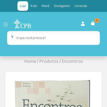
Loja
Kids
Maná
Divulgador
Livrarias
0
Home
/
Produtos
/
Encontros