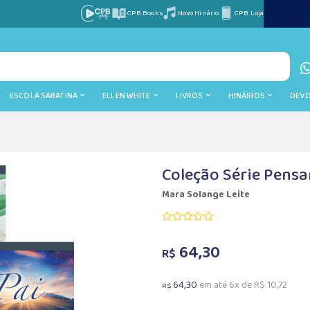
CPB Books
Novo Hinário
CPB Loja
ESCOLA SABATINA
ELLEN WHITE
LIVROS
HINÁRIOS
DEV
Coleção Série Pens
Mara Solange Leite
64,30
R$
64,30
em até 6x de R$ 10,72
R$