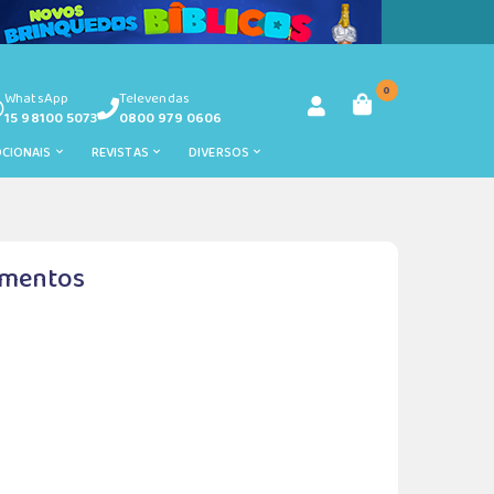
0
WhatsApp
Televendas
15 98100 5073
0800 979 0606
OCIONAIS
REVISTAS
DIVERSOS
amentos