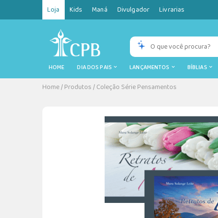
Loja
Kids
Maná
Divulgador
Livrarias
HOME
DIA DOS PAIS
LANÇAMENTOS
BÍBLIAS
Home
/
Produtos
/
Coleção Série Pensamentos