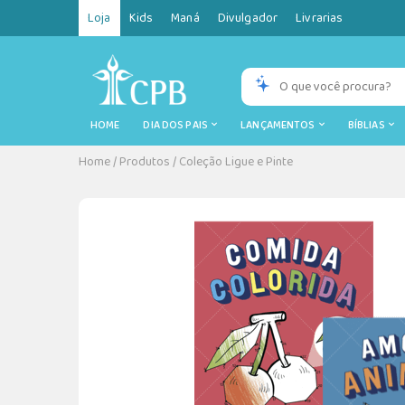
Loja
Kids
Maná
Divulgador
Livrarias
HOME
DIA DOS PAIS
LANÇAMENTOS
BÍBLIAS
Home
/
Produtos
/
Coleção Ligue e Pinte