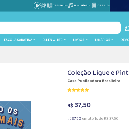
CPB Books
Novo Hinário
CPB Loja
ESCOLA SABATINA
ELLEN WHITE
LIVROS
HINÁRIOS
DEV
Coleção Ligue e Pint
Casa Publicadora Brasileira
37,50
R$
37,50
em até 1x de R$ 37,50
R$