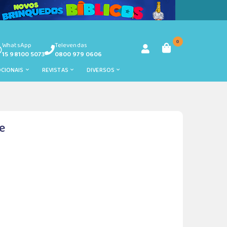
0
WhatsApp
Televendas
15 98100 5073
0800 979 0606
OCIONAIS
REVISTAS
DIVERSOS
e