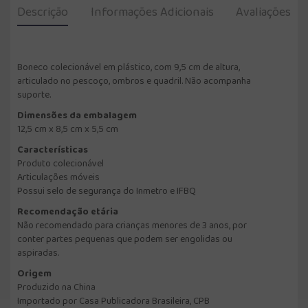
Descrição
Informações Adicionais
Avaliações
Boneco colecionável em plástico, com 9,5 cm de altura,
articulado no pescoço, ombros e quadril. Não acompanha
suporte.
Dimensões da embalagem
12,5 cm x 8,5 cm x 5,5 cm
Características
Produto colecionável
Articulações móveis
Possui selo de segurança do Inmetro e IFBQ
Recomendação etária
Não recomendado para crianças menores de 3 anos, por
conter partes pequenas que podem ser engolidas ou
aspiradas.
Origem
Produzido na China
Importado por Casa Publicadora Brasileira, CPB