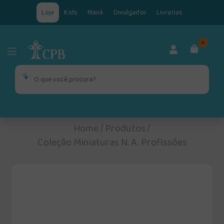
Loja
Kids
Maná
Divulgador
Livrarias
0
Home
/
Produtos
/
Coleção Miniaturas N. A. Profissões