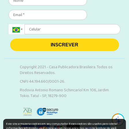
INSCREVER
Copyright 2021 - Casa Publicadora Brasileira. Todos os
Direitos Reservados.
CNPJ 44.194.660/0001-26.
Rodovia Antonio Romano Schincariol Km 106, Jardim
Tokio. Tatuí - SP, 18279-900
Este site armazena cookies em seu computador. Esses cookies são usados para coletar
informações sobre como você interage com nosso site e nos permite lembrar de você.