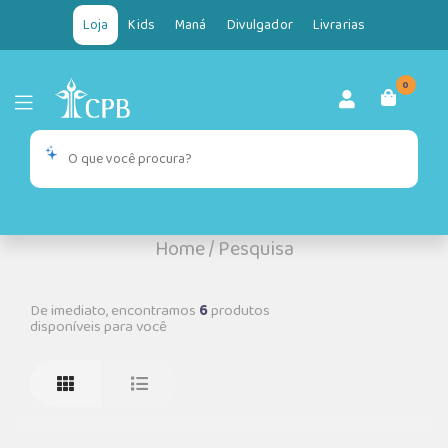
Loja
Kids
Maná
Divulgador
Livrarias
0
Home
/
Pesquisa
De imediato, encontramos
6
produtos
disponíveis para você