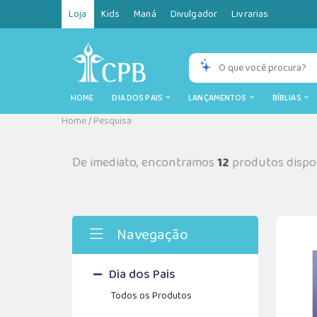
Loja
Kids
Maná
Divulgador
Livrarias
HOME
DIA DOS PAIS
LANÇAMENTOS
BÍBLIAS
Home
/
Pesquisa
De imediato, encontramos
12
produtos dispon
Navegação
Dia dos Pais
Todos os Produtos