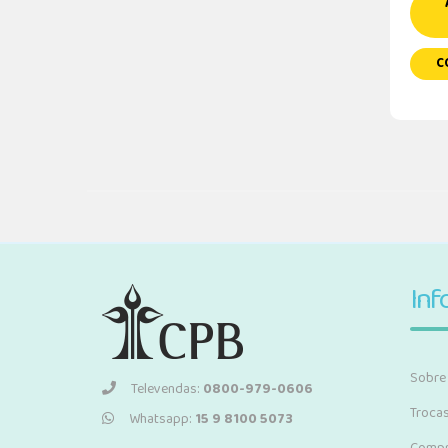
C
Inf
Sobre
Televendas:
0800-979-0606
Troca
Whatsapp:
15 9 8100 5073