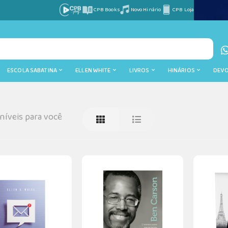
CPB Books
Novo Hinário
CPB Loja
ESCOLA SABATINA
ELLEN WHITE
LIVROS
HINÁRIOS
DEV
íveis para você