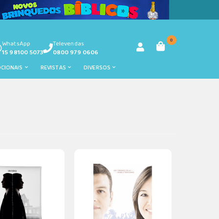
0
WhatsApp
Televendas
15 98100 5073
0800 979 0606
OCIONAIS
REVISTAS
DIVERSOS