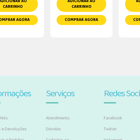
ADICIONAR AO
ADICIONAR AO
A
CARRINHO
CARRINHO
OMPRAR AGORA
COMPRAR AGORA
CO
ormações
Serviços
Redes Soci
 Nós
Atendimento
Facebook
s e Devoluções
Dúvidas
Twitter