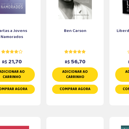
artas a Jovens
Ben Carson
Liber
Namorados
21,70
56,70
R$
R$
ADICIONAR AO
ADICIONAR AO
A
CARRINHO
CARRINHO
OMPRAR AGORA
COMPRAR AGORA
CO