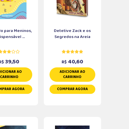
do para Meninos,
Detetive Zack e os
ispensável ...
Segredos na Areia
39,50
40,60
R$
R$
DICIONAR AO
ADICIONAR AO
CARRINHO
CARRINHO
MPRAR AGORA
COMPRAR AGORA