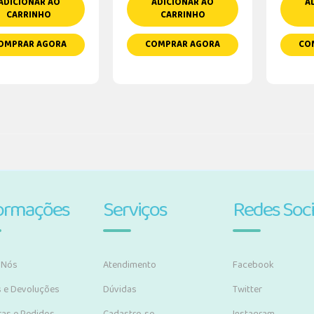
ADICIONAR AO
ADICIONAR AO
A
CARRINHO
CARRINHO
OMPRAR AGORA
COMPRAR AGORA
CO
ormações
Serviços
Redes Soci
 Nós
Atendimento
Facebook
s e Devoluções
Dúvidas
Twitter