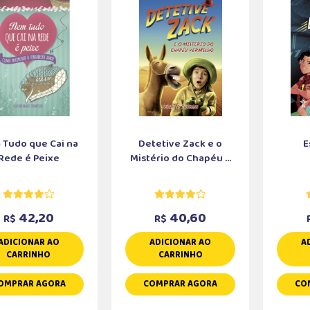
Tudo que Cai na
Detetive Zack e o
E
Rede é Peixe
Mistério do Chapéu ...
42,20
40,60
R$
R$
ADICIONAR AO
ADICIONAR AO
A
CARRINHO
CARRINHO
OMPRAR AGORA
COMPRAR AGORA
CO