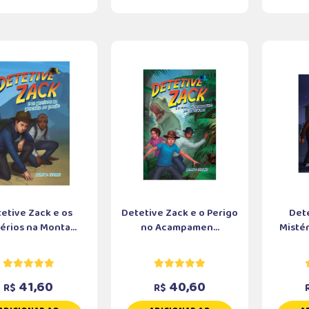
etive Zack e os
Detetive Zack e o Perigo
Dete
érios na Monta...
no Acampamen...
Mistér
41,60
40,60
R$
R$