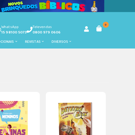
0
WhatsApp
Televendas
15 98100 5073
0800 979 0606
OCIONAIS
REVISTAS
DIVERSOS