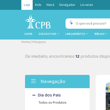
Loja
Kids
Maná
Divulgador
Livrarias
HOME
DIA DOS PAIS
LANÇAMENTOS
BÍBLIAS
Home
/
Pesquisa
De imediato, encontramos
12
produtos dispon
Navegação
Dia dos Pais
Todos os Produtos