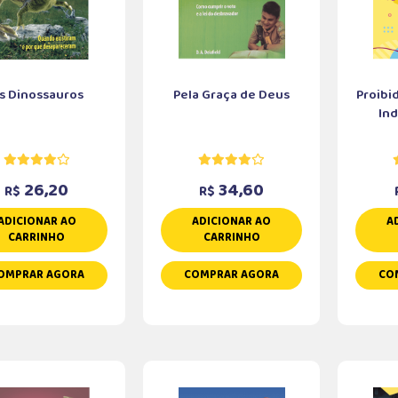
s Dinossauros
Pela Graça de Deus
Proibi
Ind
26,20
34,60
R$
R$
ADICIONAR AO
ADICIONAR AO
A
CARRINHO
CARRINHO
OMPRAR AGORA
COMPRAR AGORA
CO