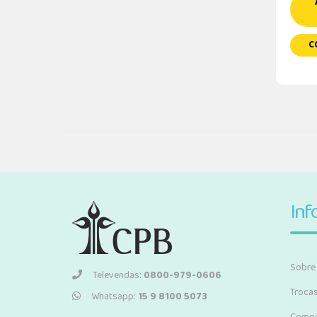
C
Inf
Sobre
Televendas:
0800-979-0606
Troca
Whatsapp:
15 9 8100 5073