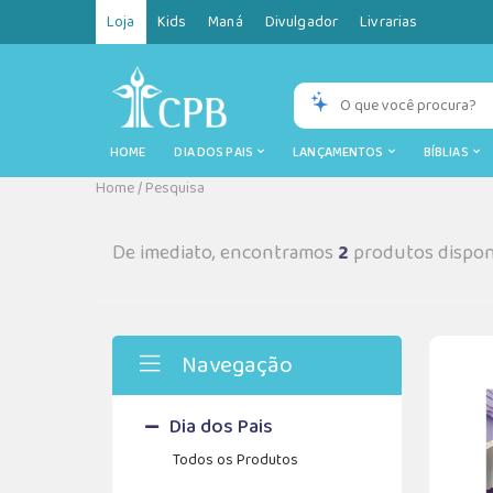
Loja
Kids
Maná
Divulgador
Livrarias
HOME
DIA DOS PAIS
LANÇAMENTOS
BÍBLIAS
Home
/
Pesquisa
De imediato, encontramos
2
produtos dispon
Navegação
Dia dos Pais
Todos os Produtos