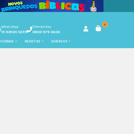
0
WhatsApp
Televendas
15 98100 5073
0800 979 0606
OCIONAIS
REVISTAS
DIVERSOS