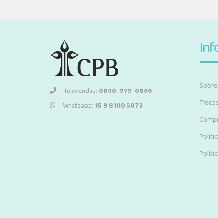
Inf
Sobre
Televendas:
0800-979-0606
Troca
Whatsapp:
15 9 8100 5073
Compr
Políti
Políti