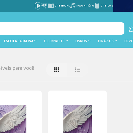
CPB Books
Novo Hinário
CPB Loja
ESCOLA SABATINA
ELLEN WHITE
LIVROS
HINÁRIOS
DEV
íveis para você