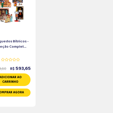
quedos Bíblicos -
eção Complet...
593,65
,60
R$
ADICIONAR AO
CARRINHO
OMPRAR AGORA