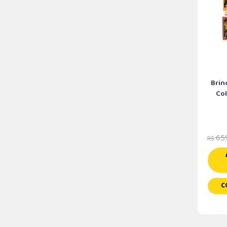
Brin
Col
659
R$
C