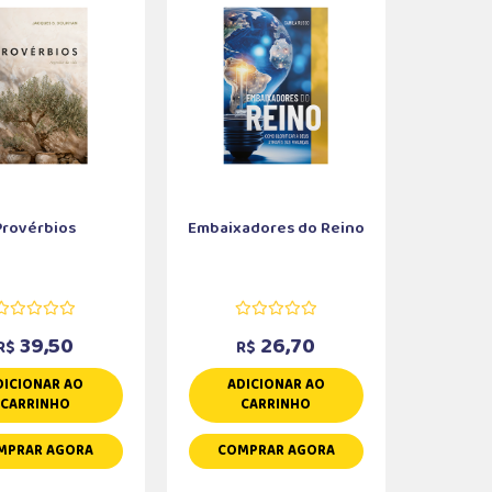
Provérbios
Embaixadores do Reino
39,50
26,70
R$
R$
DICIONAR AO
ADICIONAR AO
CARRINHO
CARRINHO
MPRAR AGORA
COMPRAR AGORA