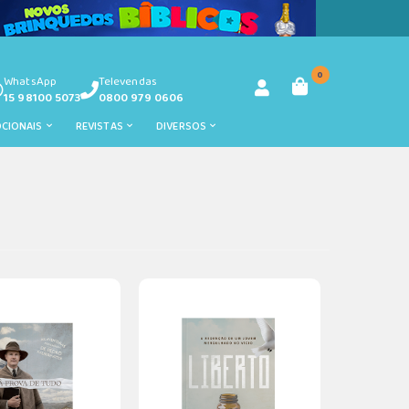
0
WhatsApp
Televendas
15 98100 5073
0800 979 0606
OCIONAIS
REVISTAS
DIVERSOS