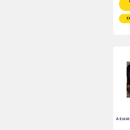
C
A Está