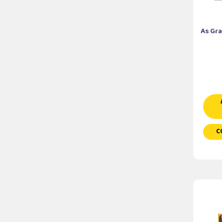
As Gr
C