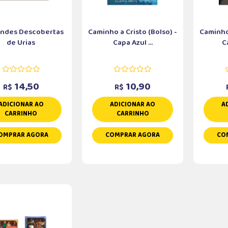
andes Descobertas
Caminho a Cristo (Bolso) -
Caminho 
de Urias
Capa Azul ...
C
14,50
10,90
R$
R$
ADICIONAR AO
ADICIONAR AO
A
CARRINHO
CARRINHO
OMPRAR AGORA
COMPRAR AGORA
CO