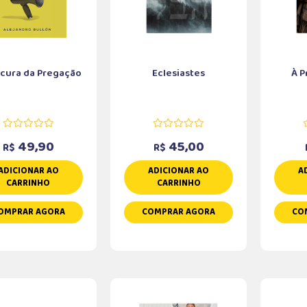
ucura da Pregação
Eclesiastes
À P
49,90
45,00
R$
R$
ADICIONAR AO
ADICIONAR AO
A
CARRINHO
CARRINHO
OMPRAR AGORA
COMPRAR AGORA
CO