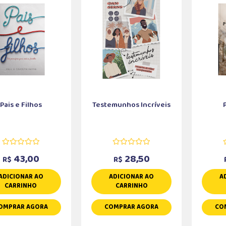
Pais e Filhos
Testemunhos Incríveis
43,00
28,50
R$
R$
ADICIONAR AO
ADICIONAR AO
A
CARRINHO
CARRINHO
OMPRAR AGORA
COMPRAR AGORA
CO