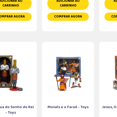
ADICIONAR AO
ADICIONAR AO
A
CARRINHO
CARRINHO
OMPRAR AGORA
COMPRAR AGORA
CO
tua do Sonho do Rei
Moisés e o Faraó - Toys
Jesus, O
- Toys