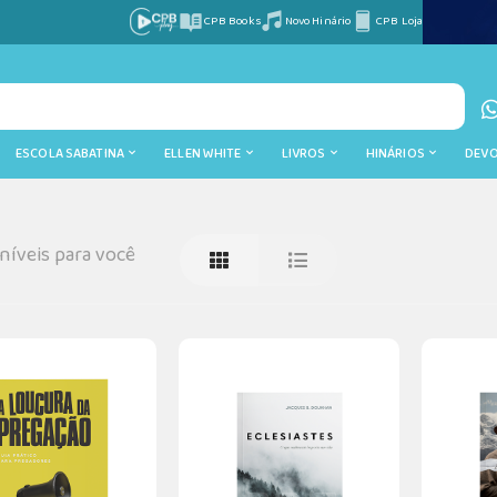
CPB Books
Novo Hinário
CPB Loja
ESCOLA SABATINA
ELLEN WHITE
LIVROS
HINÁRIOS
DEV
íveis para você