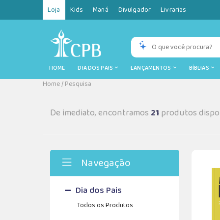
Loja
Kids
Maná
Divulgador
Livrarias
HOME
DIA DOS PAIS
LANÇAMENTOS
BÍBLIAS
Home
/
Pesquisa
De imediato, encontramos
21
produtos dispon
Navegação
Dia dos Pais
Todos os Produtos