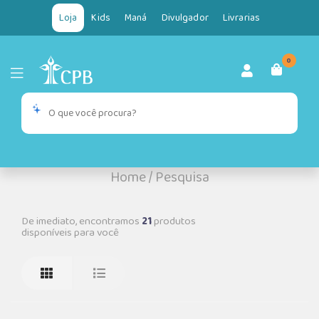
Loja
Kids
Maná
Divulgador
Livrarias
0
Home
/
Pesquisa
De imediato, encontramos
21
produtos
disponíveis para você