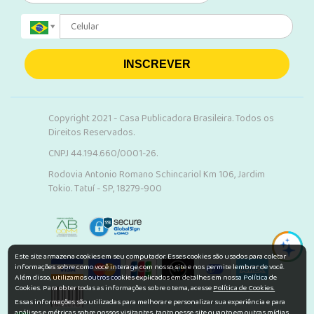
INSCREVER
Copyright 2021 - Casa Publicadora Brasileira. Todos os
Direitos Reservados.
CNPJ 44.194.660/0001-26.
Rodovia Antonio Romano Schincariol Km 106, Jardim
Tokio. Tatuí - SP, 18279-900
Este site armazena cookies em seu computador. Esses cookies são usados para coletar
informações sobre como você interage com nosso site e nos permite lembrar de você.
Além disso, utilizamos outros cookies explicados em detalhes em nossa Política de
Cookies. Para obter todas as informações sobre o tema, acesse
Política de Cookies.
Essas informações são utilizadas para melhorar e personalizar sua experiência e para
análises e métricas sobre nossos visitantes, tanto nesse site quanto em outras mídias.