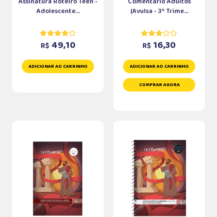
Assinatura Roteiro Teen -
Comentário Adultos
Adolescente...
(Avulsa - 3º Trime...
49,10
16,30
R$
R$
ADICIONAR AO CARRINHO
ADICIONAR AO CARRINHO
COMPRAR AGORA