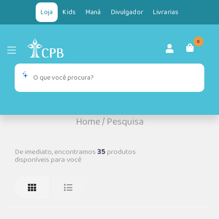
Loja
Kids
Maná
Divulgador
Livrarias
0
Home
/
Pesquisa
De imediato, encontramos
35
produtos
disponíveis para você