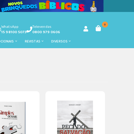
0
WhatsApp
Televendas
15 98100 5073
0800 979 0606
OCIONAIS
REVISTAS
DIVERSOS