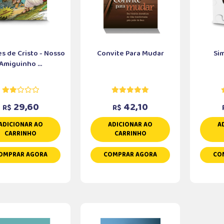
es de Cristo - Nosso
Convite Para Mudar
Si
Amiguinho ...
29,60
42,10
R$
R$
ADICIONAR AO
ADICIONAR AO
A
CARRINHO
CARRINHO
OMPRAR AGORA
COMPRAR AGORA
CO