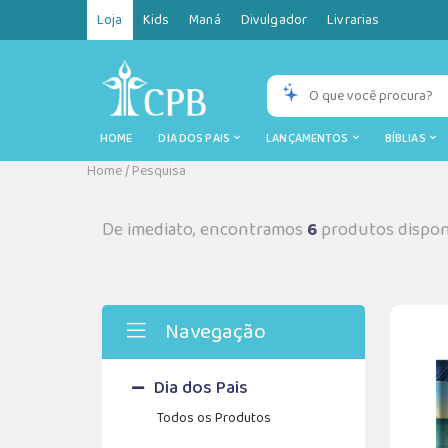
Loja
Kids
Maná
Divulgador
Livrarias
HOME
DIA DOS PAIS
LANÇAMENTOS
BÍBLIAS
Home
/
Pesquisa
De imediato, encontramos
6
produtos dispon
Navegação
Dia dos Pais
Todos os Produtos