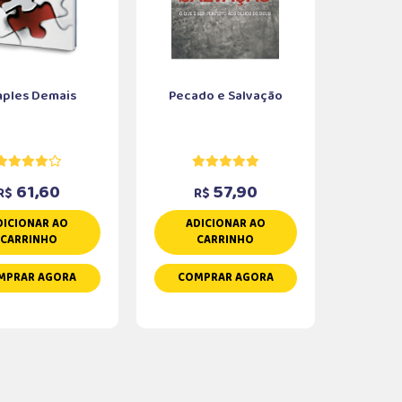
mples Demais
Pecado e Salvação
61,60
57,90
R$
R$
DICIONAR AO
ADICIONAR AO
CARRINHO
CARRINHO
MPRAR AGORA
COMPRAR AGORA