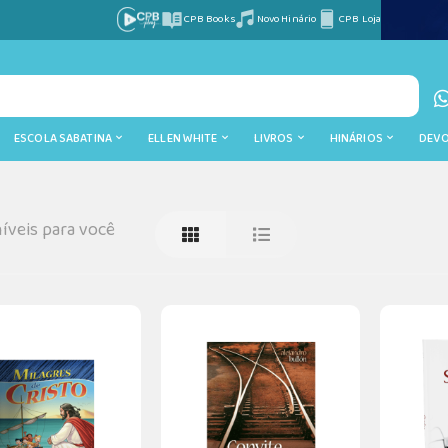
CPB Books
Novo Hinário
CPB Loja
ESCOLA SABATINA
ELLEN WHITE
LIVROS
HINÁRIOS
DEV
íveis para você