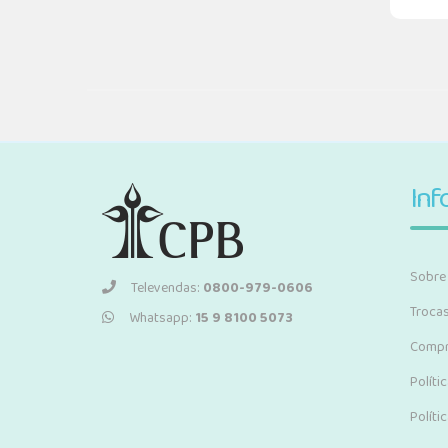
Inf
Sobre
Televendas:
0800-979-0606
Troca
Whatsapp:
15 9 8100 5073
Compr
Políti
Políti