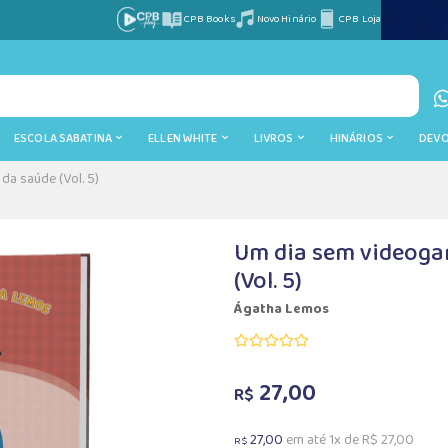
CPB Books
Novo Hinário
CPB Loja
ESCOLA SABATINA
ELLEN WHITE
LIVROS
HINÁRIOS
DEV
da saúde (Vol. 5)
Um dia sem videogam
(Vol. 5)
Ágatha Lemos
27,00
R$
27,00
em até 1x de R$ 27,00
R$