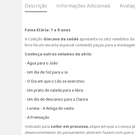
Descrição
Informações Adicionais
Avalia
Faixa Etária: 7 a 9 anos
A Coleção
Gincana da saúde
apresenta os oito remédios da n
livro há um encarte especial contendo peças para a montagem
Conheça outros volumes da série:
-
Á
gua para o João
-
U
m dia de Sol para a Ju
-
O
Dia em que o Léo se exercitou
-
Um p
rato de salada para a Alice
-
Um dia de descanso para a Clarice
-
Lorena - A Amiga do vento
-
A Premiação
Indicado para
Leitor em processo,
etapa em que a criança já
desenvolvimento do pensamento abstrato fazem com que o lei