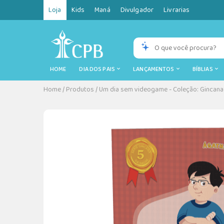
Loja
Kids
Maná
Divulgador
Livrarias
HOME
DIA DOS PAIS
LANÇAMENTOS
BÍBLIAS
Home
/
Produtos
/
Um dia sem videogame - Coleção: Gincana 