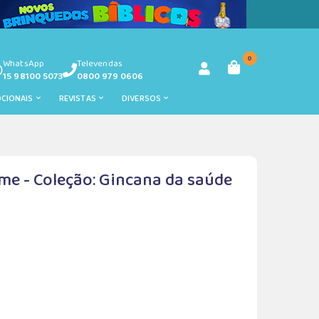
0
WhatsApp
Televendas
15 98100 5073
0800 979 0606
OCIONAIS
REVISTAS
DIVERSOS
e - Coleção: Gincana da saúde