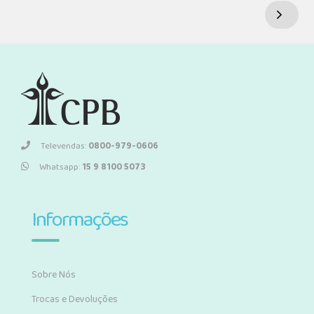
Televendas:
0800-979-0606
Whatsapp:
15 9 8100 5073
Informações
Sobre Nós
Trocas e Devoluções