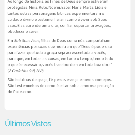
Ao longo da história, as filhas de Deus sempre estiveram
protegidas. Miriã, Rute, Noemi, Ester, Maria, Marta, Lídia e
tantas outras personagens bíblicas experimentaram o
cuidado divino e testemunharam como é viver sob Suas
asas. Elas aprenderam a orar, confiar, suportar provações,
obedecer e servir.
Em
Sob Suas Asas
, filhas de Deus como nós compartilham
experiências pessoais que mostram que “Deus é poderoso
para fazer que toda a graça seja acrescentada a vocês,
para que, em todas as coisas, em todo o tempo, tendo tudo
o que é necessário, vocês transbordem em toda boa obra”
(
2 Coríntios 9:8, NVI
).
São histórias de graça, fé, perseverança e novos começos.
São testemunhos de como é estar sob a amorosa proteção
do Pai eterno.
Últimos Vistos