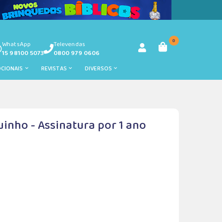
0
WhatsApp
Televendas
15 98100 5073
0800 979 0606
OCIONAIS
REVISTAS
DIVERSOS
inho - Assinatura por 1 ano