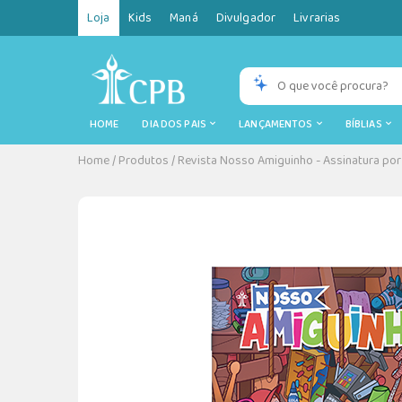
Loja
Kids
Maná
Divulgador
Livrarias
HOME
DIA DOS PAIS
LANÇAMENTOS
BÍBLIAS
Home
/
Produtos
/
Revista Nosso Amiguinho - Assinatura por 