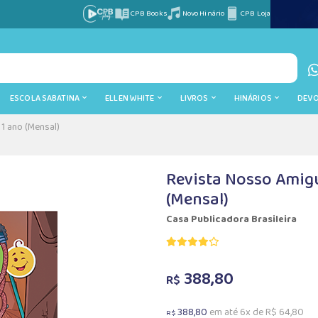
CPB Books
Novo Hinário
CPB Loja
ESCOLA SABATINA
ELLEN WHITE
LIVROS
HINÁRIOS
DEV
1 ano (Mensal)
Revista Nosso Amigu
(Mensal)
Casa Publicadora Brasileira
388,80
R$
388,80
em até 6x de R$ 64,80
R$