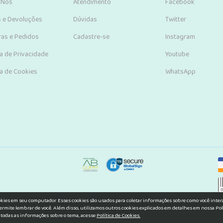
 Nós
Atendimento
Facebook
s e Devoluções
Dúvidas
Twitter
as e Pedidos
Cadastre-se
Instagram
ca de Privacidade
Youtube
ca de Cookies
WhatsApp
okies em seu computador. Esses cookies são usados para coletar informações sobre como você inte
ermite lembrar de você. Além disso, utilizamos outros cookies explicados em detalhes em nossa Pol
 todas as informações sobre o tema, acesse
Política de Cookies.