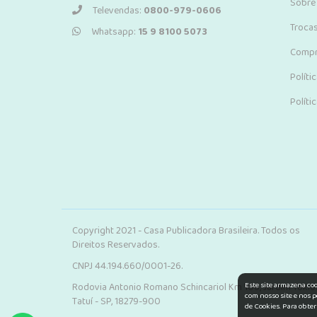
Sobre
Televendas:
0800-979-0606
Troca
Whatsapp:
15 9 8100 5073
Compr
Políti
Políti
Copyright 2021 - Casa Publicadora Brasileira. Todos os
Direitos Reservados.
CNPJ 44.194.660/0001-26.
Este site armazena co
Rodovia Antonio Romano Schincariol Km 106, Jardim Tokio.
com nosso site e nos p
Tatuí - SP, 18279-900
de Cookies. Para obter