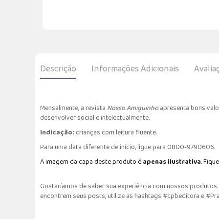
Descrição
Informações Adicionais
Avalia
Mensalmente, a revista
Nosso Amiguinho
apresenta bons valore
desenvolver social e intelectualmente.
Indicação:
crianças com leitura fluente.
Para uma data diferente de início, ligue para 0800-9790606.
A imagem da capa deste produto é
apenas ilustrativa
. Fique
Gostaríamos de saber sua experiência com nossos produtos. F
encontrem seus posts, utilize as hashtags #cpbeditora e #Pr