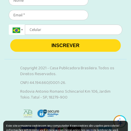
INSCREVER
Copyright 2021 - Casa Publicadora Brasileira. Todos os
Direitos Reservados.
CNPJ 44.194.660/0001-26.
Rodovia Antonio Romano Schincariol Km 106, Jardim
Tokio. Tatuí - SP, 18279-900
Este site armazena cookies em seu computador. Esses cookies são usados para coletar
informações sobre como você interage com nosso site e nos permite lembrar de você.