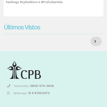
hashtags #cpbeditora e #PraTodaaVida.
Últimos Vistos
Televendas:
0800-979-0606
Whatsapp:
15 9 8100 5073