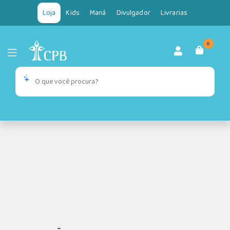
Loja
Kids
Maná
Divulgador
Livrarias
0