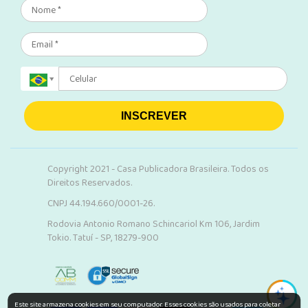
INSCREVER
Copyright 2021 - Casa Publicadora Brasileira. Todos os
Direitos Reservados.
CNPJ 44.194.660/0001-26.
Rodovia Antonio Romano Schincariol Km 106, Jardim
Tokio. Tatuí - SP, 18279-900
Este site armazena cookies em seu computador. Esses cookies são usados para coletar