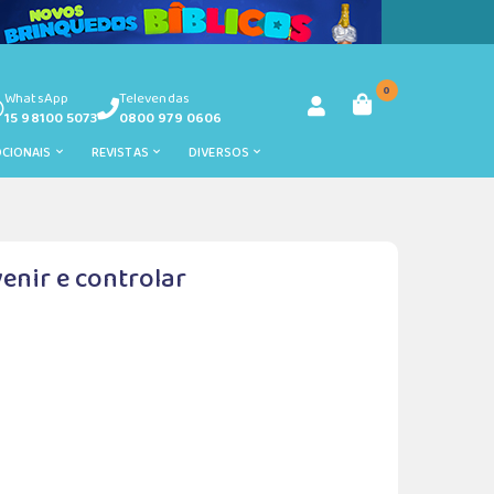
0
WhatsApp
Televendas
15 98100 5073
0800 979 0606
OCIONAIS
REVISTAS
DIVERSOS
enir e controlar