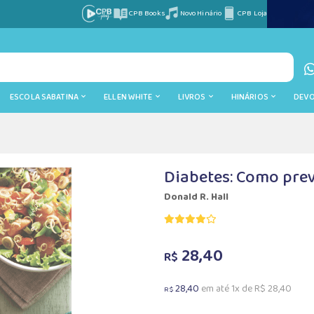
CPB Books
Novo Hinário
CPB Loja
ESCOLA SABATINA
ELLEN WHITE
LIVROS
HINÁRIOS
DEV
Diabetes: Como prev
Donald R. Hall
28,40
R$
28,40
em até 1x de R$ 28,40
R$