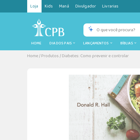
Loja
Kids
Maná
Divulgador
Livrarias
HOME
DIA DOS PAIS
LANÇAMENTOS
BÍBLIAS
Home
/
Produtos
/
Diabetes: Como prevenir e controlar