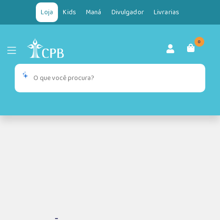
Loja
Kids
Maná
Divulgador
Livrarias
0