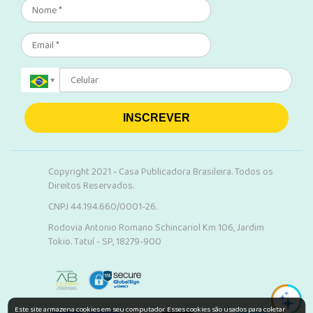
INSCREVER
Copyright 2021 - Casa Publicadora Brasileira. Todos os
Direitos Reservados.
CNPJ 44.194.660/0001-26.
Rodovia Antonio Romano Schincariol Km 106, Jardim
Tokio. Tatuí - SP, 18279-900
Este site armazena cookies em seu computador. Esses cookies são usados para coletar