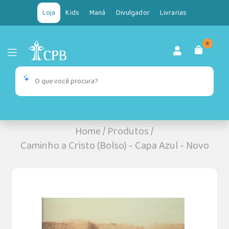
Loja
Kids
Maná
Divulgador
Livrarias
0
Home
/
Produtos
/
Caminho a Cristo (Bolso) - Capa Azul - Novo