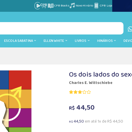
CPB Books
Novo Hinário
CPB Loja
ESCOLA SABATINA
ELLEN WHITE
LIVROS
HINÁRIOS
DEV
Os dois lados do se
Charles E. Wittschiebe
44,50
R$
44,50
em até 1x de R$ 44,50
R$