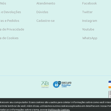
 Nós
Atendimento
Facebook
s e Devoluções
Dúvidas
Twitter
as e Pedidos
Cadastre-se
Instagram
ca de Privacidade
Youtube
ca de Cookies
WhatsApp
okies em seu computador. Esses cookies são usados para coletar informações sobre como você inte
ermite lembrar de você. Além disso, utilizamos outros cookies explicados em detalhes em nossa Pol
 todas as informações sobre o tema, acesse
Política de Cookies.