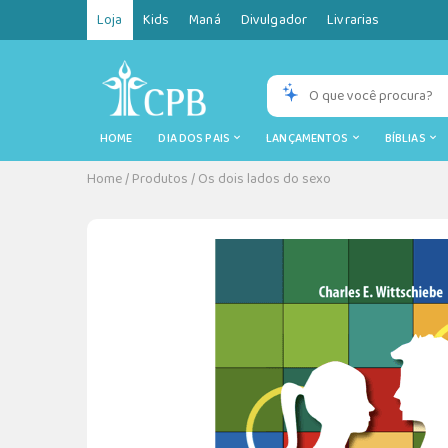
Loja
Kids
Maná
Divulgador
Livrarias
HOME
DIA DOS PAIS
LANÇAMENTOS
BÍBLIAS
Home
/
Produtos
/
Os dois lados do sexo