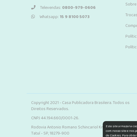
Sobre
Televendas:
0800-979-0606
Troca
Whatsapp:
15 9 8100 5073
Compr
Políti
Políti
Copyright 2021 - Casa Publicadora Brasileira. Todos os
Direitos Reservados.
CNPJ 44.194.660/0001-26.
Este site armazena co
Rodovia Antonio Romano Schincariol Km 106, Jardim Tokio.
com nosso site e nos p
Tatuí - SP, 18279-900
de Cookies. Para obter