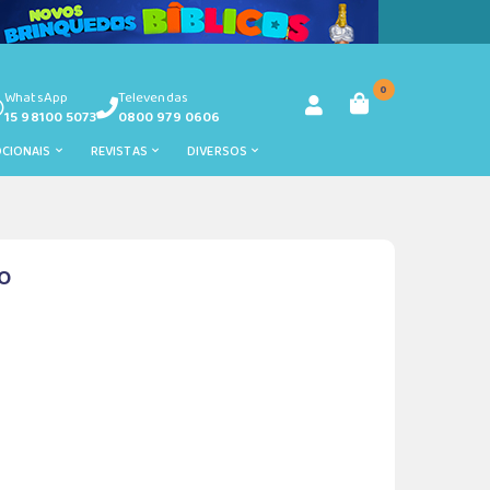
0
WhatsApp
Televendas
15 98100 5073
0800 979 0606
OCIONAIS
REVISTAS
DIVERSOS
xo