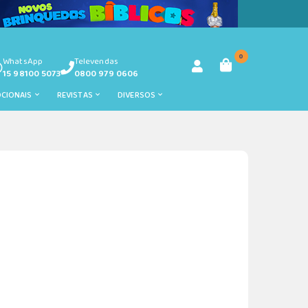
0
WhatsApp
Televendas
15 98100 5073
0800 979 0606
OCIONAIS
REVISTAS
DIVERSOS