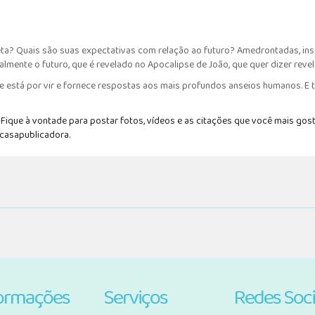
eta? Quais são suas expectativas com relação ao futuro? Amedrontadas, ins
almente o futuro, que é revelado no Apocalipse de João, que quer dizer reve
e está por vir e fornece respostas aos mais profundos anseios humanos. E tu
ique à vontade para postar fotos, vídeos e as citações que você mais gost
#casapublicadora.
ormações
Serviços
Redes Soci