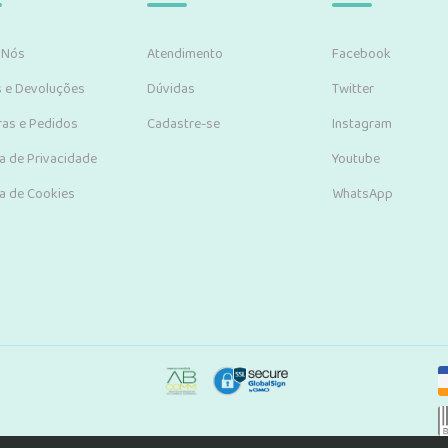
 Nós
Atendimento
Facebook
s e Devoluções
Dúvidas
Twitter
as e Pedidos
Cadastre-se
Instagram
ca de Privacidade
Youtube
ca de Cookies
WhatsApp