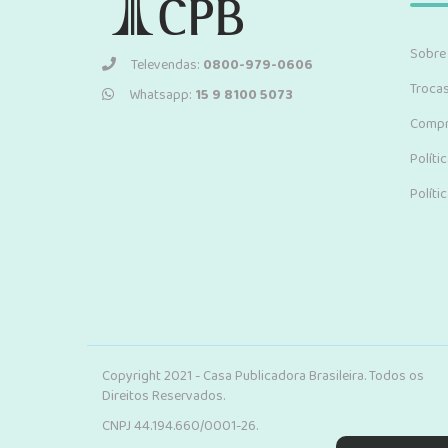
Sobre
Televendas:
0800-979-0606
Troca
Whatsapp:
15 9 8100 5073
Compr
Políti
Políti
Copyright 2021 - Casa Publicadora Brasileira. Todos os
Direitos Reservados.
CNPJ 44.194.660/0001-26.