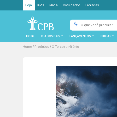
Loja
Kids
Maná
Divulgador
Livrarias
HOME
DIA DOS PAIS
LANÇAMENTOS
BÍBLIAS
Home
/
Produtos
/
O Terceiro Milênio