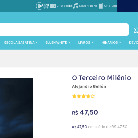
CPB Books
Novo Hinário
CPB Loja
ESCOLA SABATINA
ELLEN WHITE
LIVROS
HINÁRIOS
DEV
O Terceiro Milênio
Alejandro Bullón
47,50
R$
47,50
em até 1x de R$ 47,50
R$