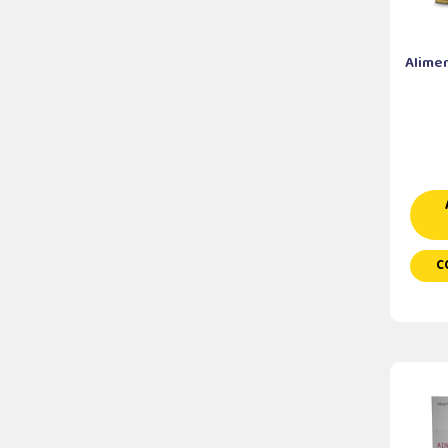
Alime
C