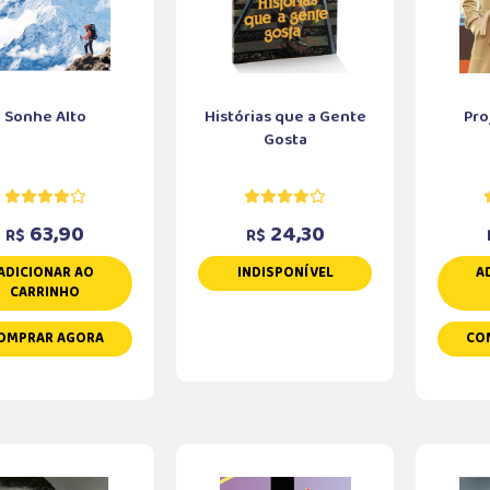
Sonhe Alto
Histórias que a Gente
Pro
Gosta
63,90
24,30
R$
R$
ADICIONAR AO
INDISPONÍVEL
A
CARRINHO
OMPRAR AGORA
CO