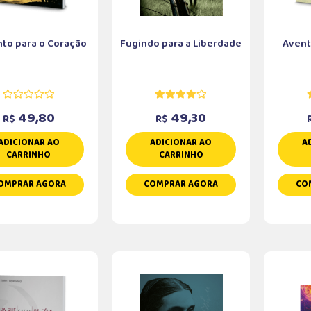
nto para o Coração
Fugindo para a Liberdade
Avent
49,80
49,30
R$
R$
ADICIONAR AO
ADICIONAR AO
A
CARRINHO
CARRINHO
OMPRAR AGORA
COMPRAR AGORA
CO