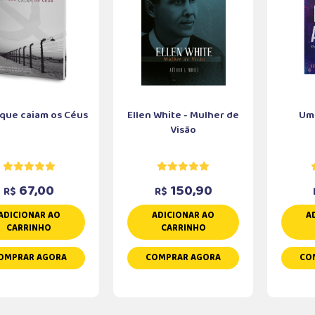
 que caiam os Céus
Ellen White - Mulher de
Um 
Visão
67,00
150,90
R$
R$
ADICIONAR AO
ADICIONAR AO
A
CARRINHO
CARRINHO
OMPRAR AGORA
COMPRAR AGORA
CO