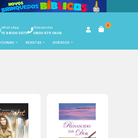
0
WhatsApp
Televendas
15 98100 5073
0800 979 0606
OCIONAIS
REVISTAS
DIVERSOS