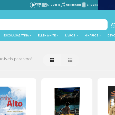
CPB Books
Novo Hinário
CPB Loja
ESCOLA SABATINA
ELLEN WHITE
LIVROS
HINÁRIOS
DEV
níveis para você