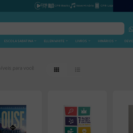
CPB Books
Novo Hinário
CPB Loja
ESCOLA SABATINA
ELLEN WHITE
LIVROS
HINÁRIOS
DEV
íveis para você