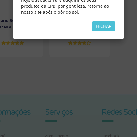
produtos da CPB, por gentileza, retorne ao
nosso site após o pôr do sol.
lano Secreto de
Servo de Deus e Amigo de
FECHAR
tas e Outras H...
Todos
ormações
Serviços
Redes Soci
 Nós
Atendimento
Facebook