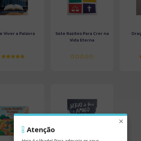
 Viver a Palavra
Sete Razões Para Crer na
Oraç
Vida Eterna
×
Atenção
Hoje é sábado! Para adquirir os seus