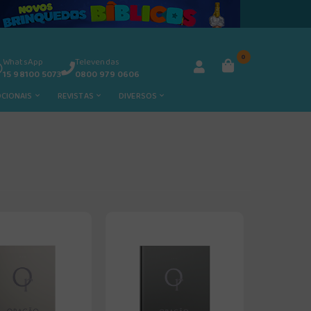
0
WhatsApp
Televendas
15 98100 5073
0800 979 0606
OCIONAIS
REVISTAS
DIVERSOS