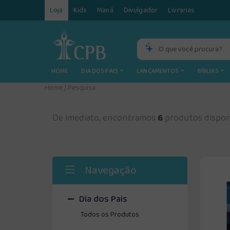
Loja
Kids
Maná
Divulgador
Livrarias
HOME
DIA DOS PAIS
LANÇAMENTOS
BÍBLIAS
Home
/
Pesquisa
De imediato, encontramos
6
produtos dispon
Navegação
Dia dos Pais
Todos os Produtos