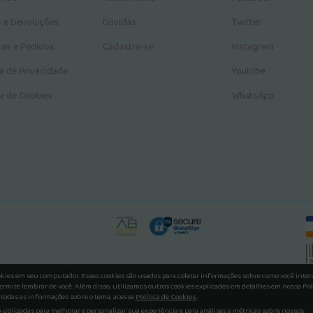
s e Devoluções
Dúvidas
Twitter
as e Pedidos
Cadastre-se
Instagram
ca de Privacidade
Youtube
ca de Cookies
WhatsApp
okies em seu computador. Esses cookies são usados para coletar informações sobre como você inte
ermite lembrar de você. Além disso, utilizamos outros cookies explicados em detalhes em nossa Pol
 todas as informações sobre o tema, acesse
Política de Cookies.
utilizadas para melhorar e personalizar sua experiência e para análises e métricas sobre nossos