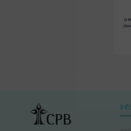
O P
Jôna
Inf
Sobre