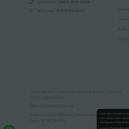
Televendas:
0800-979-0606
Troca
Whatsapp:
15 9 8100 5073
Compr
Políti
Políti
Copyright 2021 - Casa Publicadora Brasileira. Todos os
Direitos Reservados.
CNPJ 44.194.660/0001-26.
Este site armazena co
Rodovia Antonio Romano Schincariol Km 106, Jardim Tokio.
com nosso site e nos p
Tatuí - SP, 18279-900
de Cookies. Para obter
Essas informações são 