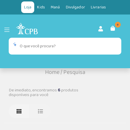
Loja
Kids
Maná
Divulgador
Livrarias
0
Home
/
Pesquisa
De imediato, encontramos
6
produtos
disponíveis para você