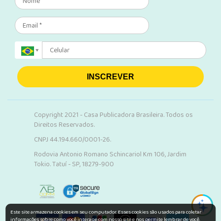
INSCREVER
Copyright 2021 - Casa Publicadora Brasileira. Todos os
Direitos Reservados.
CNPJ 44.194.660/0001-26.
Rodovia Antonio Romano Schincariol Km 106, Jardim
Tokio. Tatuí - SP, 18279-900
Este site armazena cookies em seu computador. Esses cookies são usados para coletar
informações sobre como você interage com nosso site e nos permite lembrar de você.