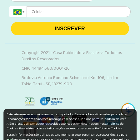
INSCREVER
Copyright 2021 - Casa Publicadora Brasileira. Todos os
Direitos Reservados.
CNPJ 44.194.660/0001-26.
Rodovia Antonio Romano Schincariol Km 106, Jardim
Tokio. Tatuí - SP, 18279-900
Este site armazena cookies em seu computador. Esses cookies são usados para coletar
informações sobre como você interage com nosso site e nos permite lembrar de você.
Além disso, utilizamos outros cookies explicados em detalhes em nossa Política de
Cookies. Para obter todas as informações sobre o tema, acesse
Política de Cookies.
Essas informações são utilizadas para melhorar e personalizar sua experiência e para
análises e métricas sobre nossos visitantes, tanto nesse site quanto em outras mídias.