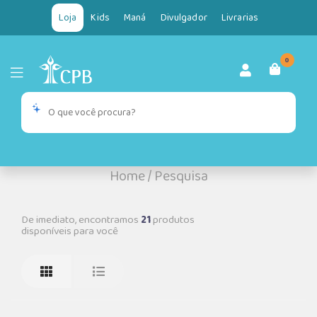
Loja
Kids
Maná
Divulgador
Livrarias
0
Home
/
Pesquisa
De imediato, encontramos
21
produtos
disponíveis para você