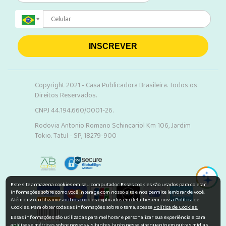
INSCREVER
Copyright 2021 - Casa Publicadora Brasileira. Todos os
Direitos Reservados.
CNPJ 44.194.660/0001-26.
Rodovia Antonio Romano Schincariol Km 106, Jardim
Tokio. Tatuí - SP, 18279-900
Este site armazena cookies em seu computador. Esses cookies são usados para coletar
informações sobre como você interage com nosso site e nos permite lembrar de você.
Além disso, utilizamos outros cookies explicados em detalhes em nossa Política de
Cookies. Para obter todas as informações sobre o tema, acesse
Política de Cookies.
Essas informações são utilizadas para melhorar e personalizar sua experiência e para
análises e métricas sobre nossos visitantes, tanto nesse site quanto em outras mídias.