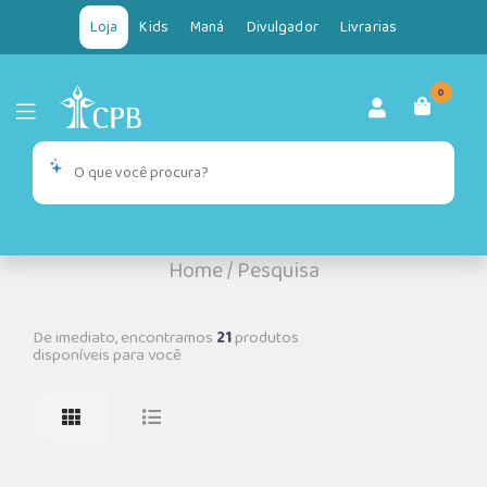
Loja
Kids
Maná
Divulgador
Livrarias
0
Home
/
Pesquisa
De imediato, encontramos
21
produtos
disponíveis para você