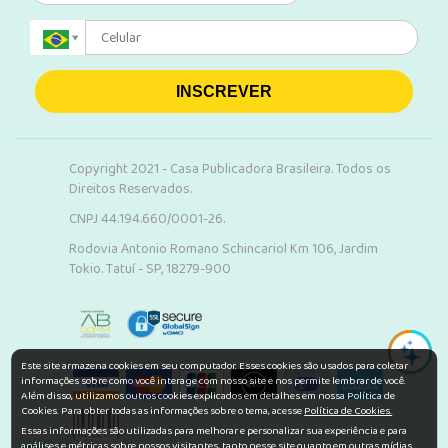
INSCREVER
Copyright 2021 - Casa Publicadora Brasileira. Todos os
Direitos Reservados.
CNPJ 44.194.660/0001-26.
Rodovia Antonio Romano Schincariol Km 106, Jardim
Tokio. Tatuí - SP, 18279-900
Este site armazena cookies em seu computador. Esses cookies são usados para coletar
informações sobre como você interage com nosso site e nos permite lembrar de você.
Além disso, utilizamos outros cookies explicados em detalhes em nossa Política de
Cookies. Para obter todas as informações sobre o tema, acesse
Política de Cookies.
Essas informações são utilizadas para melhorar e personalizar sua experiência e para
análises e métricas sobre nossos visitantes, tanto nesse site quanto em outras mídias.