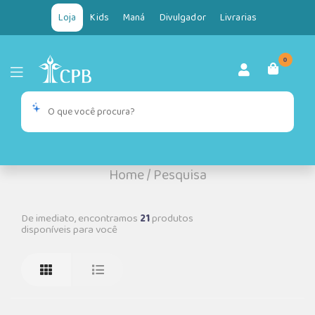
Loja
Kids
Maná
Divulgador
Livrarias
0
Home
/
Pesquisa
De imediato, encontramos
21
produtos
disponíveis para você