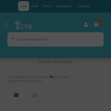
Loja
Kids
Maná
Divulgador
Livrarias
0
Home
/
Pesquisa
De imediato, encontramos
19
produtos
disponíveis para você