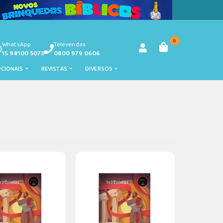
0
WhatsApp
Televendas
15 98100 5073
0800 979 0606
OCIONAIS
REVISTAS
DIVERSOS