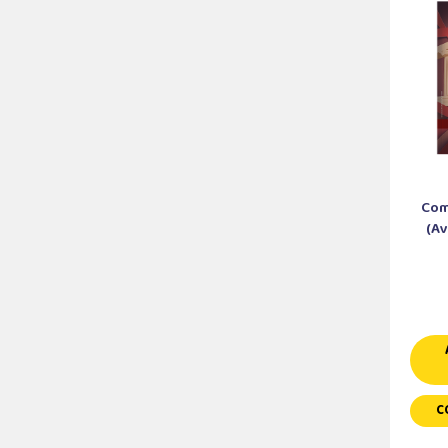
Com
(Av
C