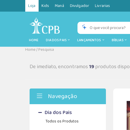
Loja
Kids
Maná
Divulgador
Livrarias
HOME
DIA DOS PAIS
LANÇAMENTOS
BÍBLIAS
Home
/
Pesquisa
De imediato, encontramos
19
produtos dispon
Navegação
Dia dos Pais
Todos os Produtos