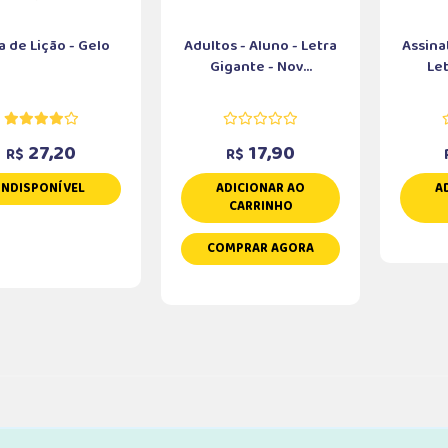
 de Lição - Gelo
Adultos - Aluno - Letra
Assina
Gigante - Nov...
Let
27,20
17,90
R$
R$
INDISPONÍVEL
ADICIONAR AO
A
CARRINHO
COMPRAR AGORA