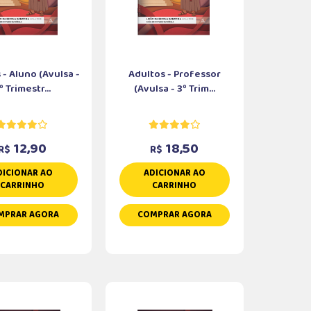
 - Aluno (Avulsa -
Adultos - Professor
º Trimestr...
(Avulsa - 3º Trim...
12,90
18,50
R$
R$
DICIONAR AO
ADICIONAR AO
CARRINHO
CARRINHO
MPRAR AGORA
COMPRAR AGORA