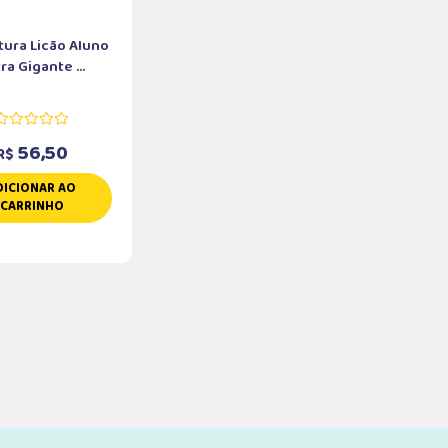
tura Licão Aluno
ra Gigante ...
56,50
R$
DICIONAR AO
CARRINHO