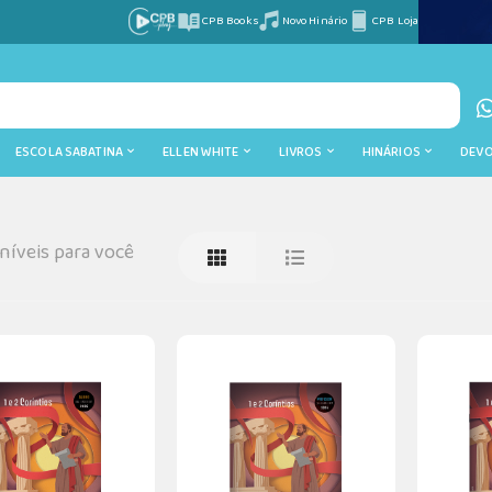
CPB Books
Novo Hinário
CPB Loja
ESCOLA SABATINA
ELLEN WHITE
LIVROS
HINÁRIOS
DEV
íveis para você