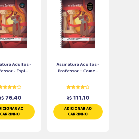
atura Adultos -
Assinatura Adultos -
essor - Espi...
Professor + Come...
76,40
111,10
R$
R$
DICIONAR AO
ADICIONAR AO
CARRINHO
CARRINHO