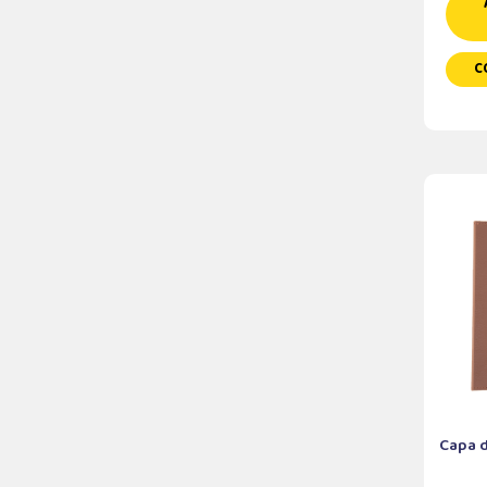
C
Capa d