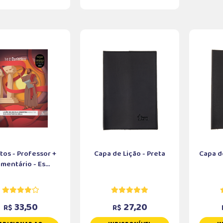
tos - Professor +
Capa de Lição - Preta
Capa d
mentário - Es...
33,50
27,20
R$
R$