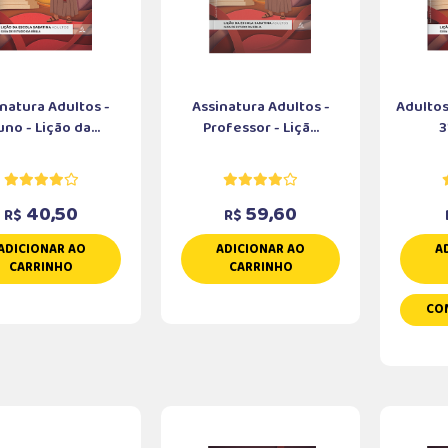
natura Adultos -
Assinatura Adultos -
Adultos
uno - Lição da...
Professor - Liçã...
3
40,50
59,60
R$
R$
ADICIONAR AO
ADICIONAR AO
A
CARRINHO
CARRINHO
CO