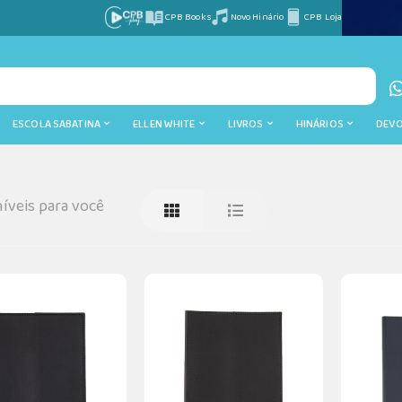
CPB Books
Novo Hinário
CPB Loja
ESCOLA SABATINA
ELLEN WHITE
LIVROS
HINÁRIOS
DEV
íveis para você