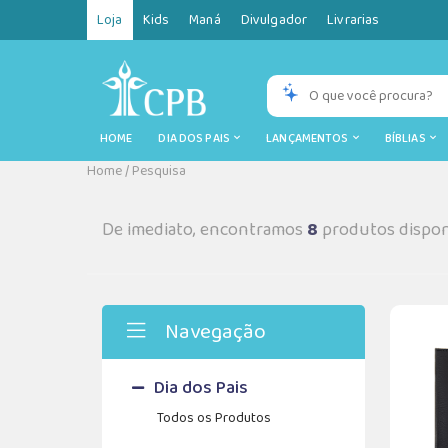
Loja
Kids
Maná
Divulgador
Livrarias
HOME
DIA DOS PAIS
LANÇAMENTOS
BÍBLIAS
Home
/
Pesquisa
De imediato, encontramos
8
produtos dispon
Navegação
Dia dos Pais
Todos os Produtos