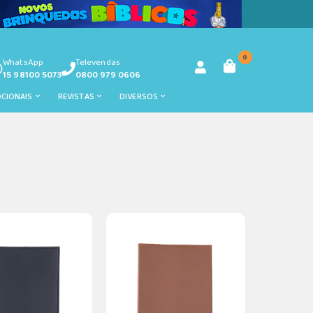
0
WhatsApp
Televendas
15 98100 5073
0800 979 0606
OCIONAIS
REVISTAS
DIVERSOS