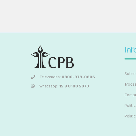
Inf
Sobre
Televendas:
0800-979-0606
Troca
Whatsapp:
15 9 8100 5073
Compr
Políti
Políti