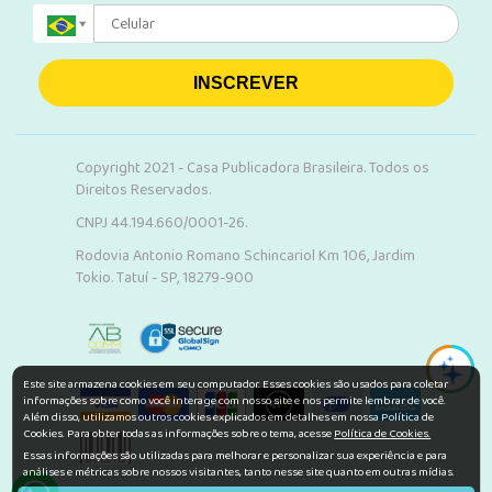
INSCREVER
Copyright 2021 - Casa Publicadora Brasileira. Todos os
Direitos Reservados.
CNPJ 44.194.660/0001-26.
Rodovia Antonio Romano Schincariol Km 106, Jardim
Tokio. Tatuí - SP, 18279-900
Este site armazena cookies em seu computador. Esses cookies são usados para coletar
informações sobre como você interage com nosso site e nos permite lembrar de você.
Além disso, utilizamos outros cookies explicados em detalhes em nossa Política de
Cookies. Para obter todas as informações sobre o tema, acesse
Política de Cookies.
Essas informações são utilizadas para melhorar e personalizar sua experiência e para
análises e métricas sobre nossos visitantes, tanto nesse site quanto em outras mídias.