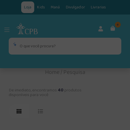
Loja
Kids
Maná
Divulgador
Livrarias
0
Home
/
Pesquisa
De imediato, encontramos
40
produtos
disponíveis para você