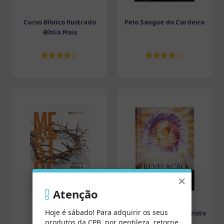
Curso Bíblico Ilustrado
Pelo Sangue do Cordeiro
Bíblia Mais
×
Atenção
Hoje é sábado! Para adquirir os seus
Mestre Sem Igual
Revelação de Jesus Cristo
produtos da CPB, por gentileza, retorne