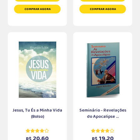
COMPRAR AGORA
COMPRAR AGORA
Jesus, Tu És a Minha Vida
Seminário - Revelações
(Bolso)
do Apocalipse ...
20,60
19,20
R$
R$