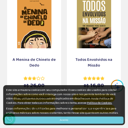
A Menina de Chinelo de
Todos Envolvidos na
Dedo
Missão
26,00
16,80
R$
R$
Este site armazena cookies em seu computador. Esses cookies são usados para coletar
informações sobre como você interage com nosso site e nos permite lembrar de você.
ADICIONAR AO CARRINHO
ADICIONAR AO CARRINHO
Além disso, utilizamos outros cookies explicados em detalhes em nossa Política de
Cookies. Para obter todas as informações sobre o tema, acesse
Política de Cookies.
Essas informações são utilizadas para melhorar e personalizar sua experiência e para
COMPRAR AGORA
COMPRAR AGORA
análises e métricas sobre nossos visitantes, tanto nesse site quanto em outras mídias.
Aceito