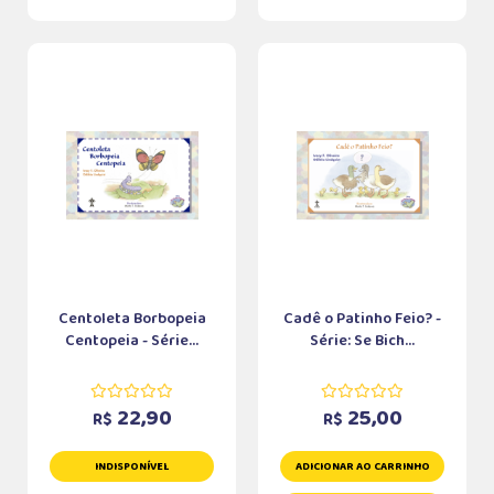
Centoleta Borbopeia
Cadê o Patinho Feio? -
Centopeia - Série...
Série: Se Bich...
22,90
25,00
R$
R$
INDISPONÍVEL
ADICIONAR AO CARRINHO