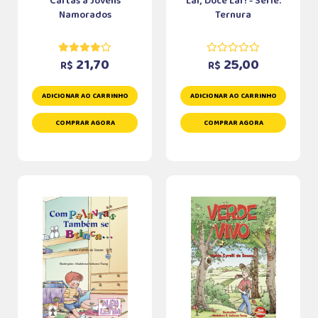
Cartas a Jovens
Lar, Doce Lar! - Série:
Namorados
Ternura
21,70
25,00
R$
R$
ADICIONAR AO CARRINHO
ADICIONAR AO CARRINHO
COMPRAR AGORA
COMPRAR AGORA