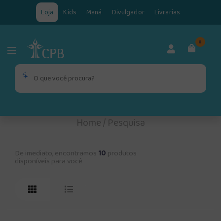
Loja
Kids
Maná
Divulgador
Livrarias
0
Home
/
Pesquisa
De imediato, encontramos
10
produtos
disponíveis para você