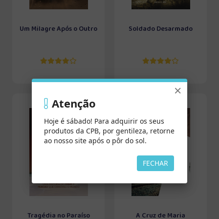
Um Milagre Após o Outro
Soldado Desarmado
×
Atenção
Hoje é sábado! Para adquirir os seus
produtos da CPB, por gentileza, retorne
ao nosso site após o pôr do sol.
FECHAR
Tragédia no Paraíso
A Cruz de Maria