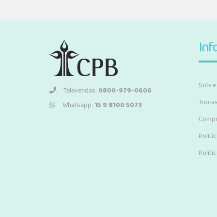
Inf
Sobre
Televendas:
0800-979-0606
Troca
Whatsapp:
15 9 8100 5073
Compr
Políti
Políti