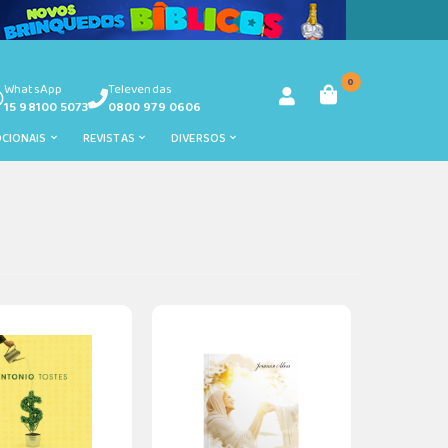
0
WhatsApp
Televendas
15 98100 5073
0800 979 0606
OCIONAIS
REVISTAS
DIVERSOS