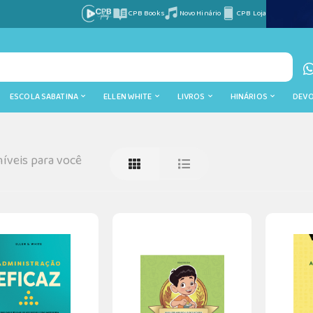
CPB Books
Novo Hinário
CPB Loja
ESCOLA SABATINA
ELLEN WHITE
LIVROS
HINÁRIOS
DEV
íveis para você