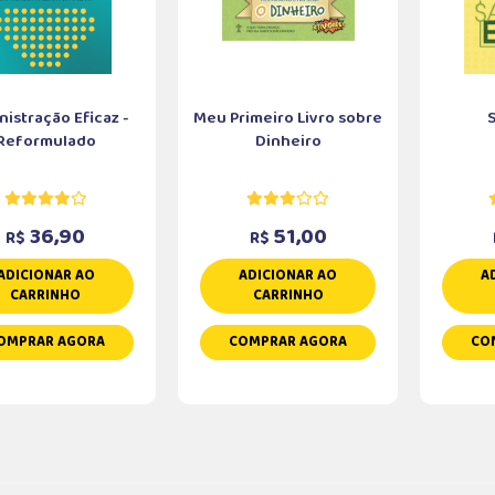
istração Eficaz -
Meu Primeiro Livro sobre
Reformulado
Dinheiro
36,90
51,00
R$
R$
ADICIONAR AO
ADICIONAR AO
A
CARRINHO
CARRINHO
OMPRAR AGORA
COMPRAR AGORA
CO