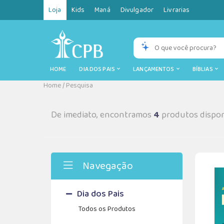
Loja
Kids
Maná
Divulgador
Livrarias
HOME
DIA DOS PAIS
LANÇAMENTOS
BÍBLIAS
Home
/
Pesquisa
De imediato, encontramos
4
produtos dispon
Navegação
Dia dos Pais
Todos os Produtos