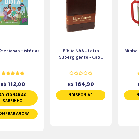
 Preciosas Histórias
Bíblia NAA - Letra
Minha 
Supergigante - Cap...
112,00
164,90
R$
R$
ADICIONAR AO
INDISPONÍVEL
I
CARRINHO
OMPRAR AGORA