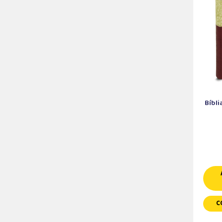
Bíbli
C