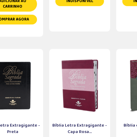
ADICIONAR AO
INDISPONÍVEL
I
CARRINHO
OMPRAR AGORA
Letra Extragigante -
Bíblia Letra Extragigante -
Bíblia
Preta
Capa Rosa...