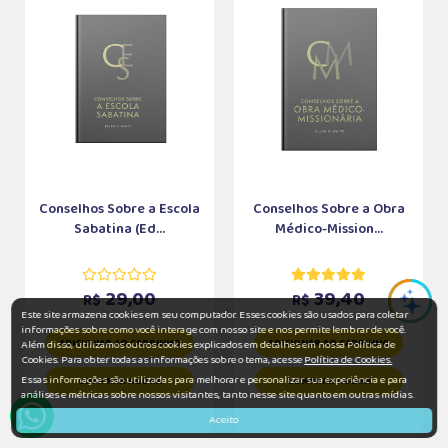
Conselhos Sobre a Escola
Conselhos Sobre a Obra
Sabatina (Ed...
Médico-Mission...
29,00
39,40
R$
R$
Este site armazena cookies em seu computador. Esses cookies são usados para coletar
informações sobre como você interage com nosso site e nos permite lembrar de você.
ADICIONAR AO CARRINHO
ADICIONAR AO CARRINHO
Além disso, utilizamos outros cookies explicados em detalhes em nossa Política de
Cookies. Para obter todas as informações sobre o tema, acesse
Política de Cookies.
Essas informações são utilizadas para melhorar e personalizar sua experiência e para
COMPRAR AGORA
COMPRAR AGORA
análises e métricas sobre nossos visitantes, tanto nesse site quanto em outras mídias.
Aceito