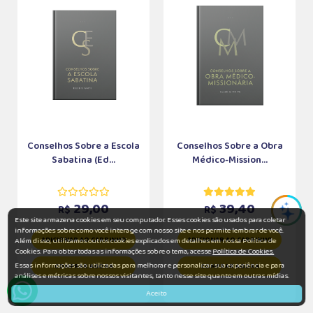
Conselhos Sobre a Escola
Conselhos Sobre a Obra
Sabatina (Ed...
Médico-Mission...
29,00
39,40
R$
R$
Este site armazena cookies em seu computador. Esses cookies são usados para coletar
informações sobre como você interage com nosso site e nos permite lembrar de você.
ADICIONAR AO CARRINHO
ADICIONAR AO CARRINHO
Além disso, utilizamos outros cookies explicados em detalhes em nossa Política de
Cookies. Para obter todas as informações sobre o tema, acesse
Política de Cookies.
Essas informações são utilizadas para melhorar e personalizar sua experiência e para
COMPRAR AGORA
COMPRAR AGORA
análises e métricas sobre nossos visitantes, tanto nesse site quanto em outras mídias.
Aceito