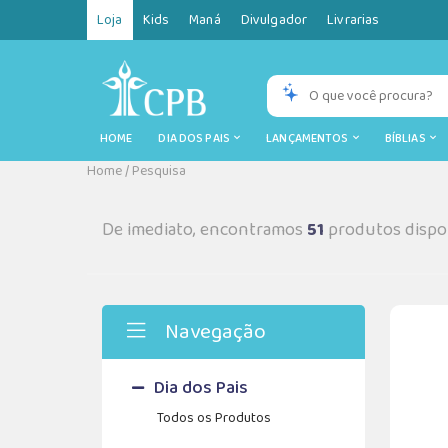
Loja
Kids
Maná
Divulgador
Livrarias
HOME
DIA DOS PAIS
LANÇAMENTOS
BÍBLIAS
Home
/
Pesquisa
De imediato, encontramos
51
produtos dispon
Navegação
Dia dos Pais
Todos os Produtos