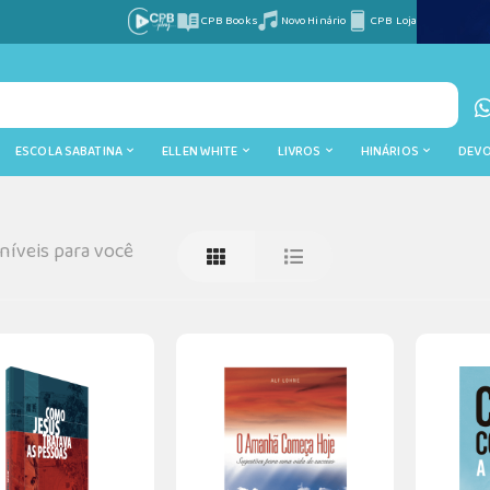
CPB Books
Novo Hinário
CPB Loja
ESCOLA SABATINA
ELLEN WHITE
LIVROS
HINÁRIOS
DEV
íveis para você