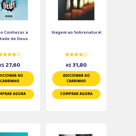
o Conhecer a
Viagem ao Sobrenatural
tade de Deus
27,60
31,80
R$
R$
DICIONAR AO
ADICIONAR AO
CARRINHO
CARRINHO
MPRAR AGORA
COMPRAR AGORA