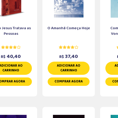
 Jesus Tratava as
O Amanhã Começa Hoje
Com
Pessoas
Von
40,40
37,40
R$
R$
ADICIONAR AO
ADICIONAR AO
A
CARRINHO
CARRINHO
OMPRAR AGORA
COMPRAR AGORA
CO