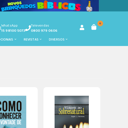
0
WhatsApp
Televendas
15 98100 5073
0800 979 0606
OCIONAIS
REVISTAS
DIVERSOS