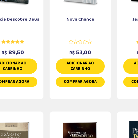
ncia Descobre Deus
Nova Chance
Je
89,50
53,00
R$
R$
ADICIONAR AO
ADICIONAR AO
A
CARRINHO
CARRINHO
OMPRAR AGORA
COMPRAR AGORA
CO