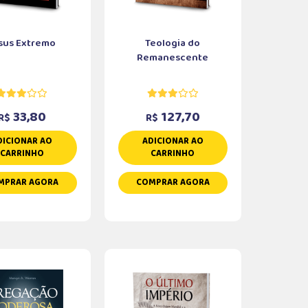
sus Extremo
Teologia do
Remanescente
33,80
127,70
R$
R$
DICIONAR AO
ADICIONAR AO
CARRINHO
CARRINHO
MPRAR AGORA
COMPRAR AGORA