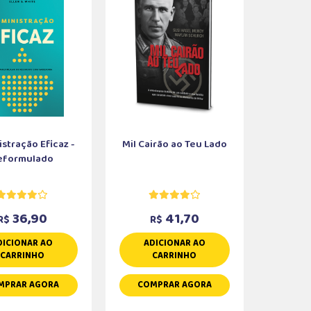
stração Eficaz -
Mil Cairão ao Teu Lado
eformulado
36,90
41,70
R$
R$
DICIONAR AO
ADICIONAR AO
CARRINHO
CARRINHO
MPRAR AGORA
COMPRAR AGORA