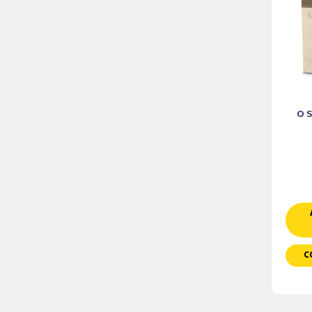
O S
C