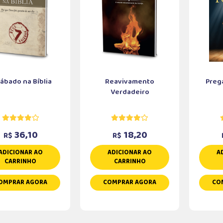
ábado na Bíblia
Reavivamento
Preg
Verdadeiro
36,10
18,20
R$
R$
ADICIONAR AO
ADICIONAR AO
A
CARRINHO
CARRINHO
OMPRAR AGORA
COMPRAR AGORA
CO