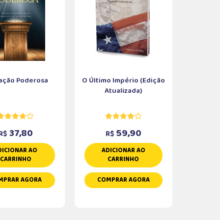
ação Poderosa
O Último Império (Edição
Atualizada)
37,80
59,90
R$
R$
DICIONAR AO
ADICIONAR AO
CARRINHO
CARRINHO
MPRAR AGORA
COMPRAR AGORA