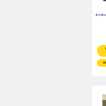
A Ciê
C