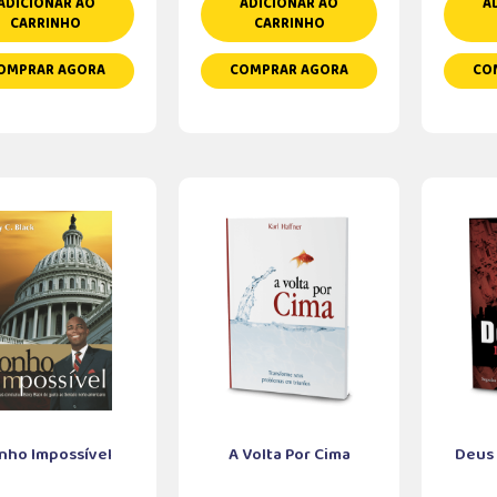
ADICIONAR AO
ADICIONAR AO
A
CARRINHO
CARRINHO
OMPRAR AGORA
COMPRAR AGORA
CO
nho Impossível
A Volta Por Cima
Deus