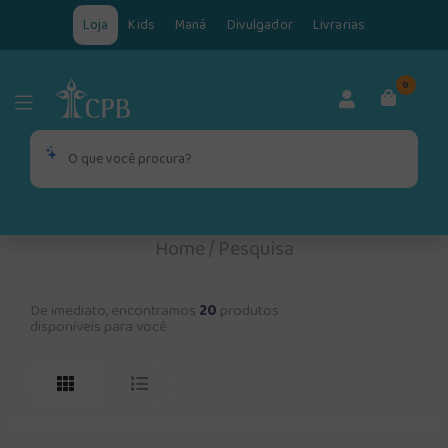
Loja
Kids
Maná
Divulgador
Livrarias
0
Home
/
Pesquisa
De imediato, encontramos
20
produtos
disponíveis para você