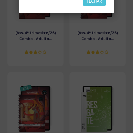
FECHAR
(Ass. 4º trimestre/26)
(Ass. 4º trimestre/26)
Combo - Adulto...
Combo - Adulto...