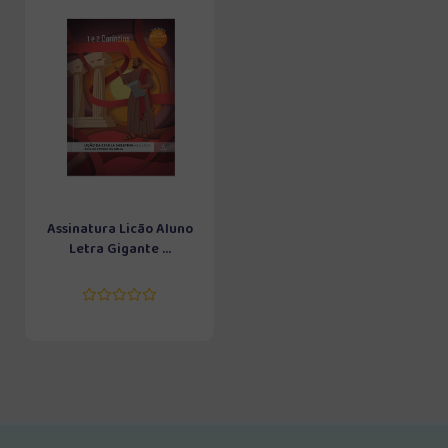
Assinatura Licão Aluno
Letra Gigante ...