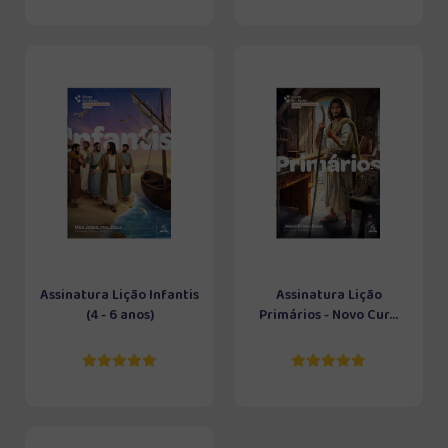
Assinatura Lição Infantis
Assinatura Lição
(4 - 6 anos)
Primários - Novo Cur...