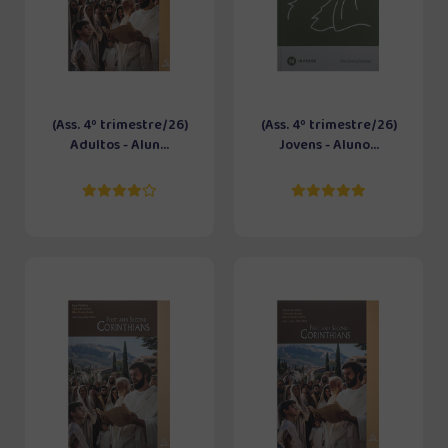
(Ass. 4º trimestre/26)
(Ass. 4º trimestre/26)
Adultos - Alun...
Jovens - Aluno...